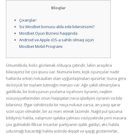
Partners
Bloqlar
Rəyi
2023:
Çıxarışlar:
Ən
Siz Mostbet bonusu əldə edə bilərsinizmi?
Yaxşı
Mostbet Oyun Biznesi haqqında
Casino
Android və Apple iOS-a sahib olmaq üçün
Affiliate
Mostbet Mobil Proqramı
Proqramı
Ümumilikdə, boks gözləmək olduqca çətindir, lakin araşdıra
biləcəyiniz bir çox ipucu var. Nümunə kimi, kiçik oyunçular nadir
hallarda erkən nokautları olan uyğunlaşmaları qururlar; buna görə
də böyük bir toplam tutmağın mənası var. Ağır çəkili idmançılara
gəldikdə, bir boksçunun yoxlama siyahısını öyrənin, rəqibin
xüsusiyyətlərindən onun həqiqətən necə işlədiyini öyrənin və bilə
bilərsiniz. Əgər cəhdinizdə bir neçə nokaut varsa, ən yaxşı qərar
sizin üçün olmalıdır, bir az mərc etmək lazımdır.
Nağd pul qazana
bildiyiniz halda, xalqınızın qələbə çalması vəziyyətində yeni macəra
çox gülməlidir.Əksər insanlar partiyanın qalib gəldiyi, əks halda
uduzmağı bacardığı halda əslində diqqət və qayğı göstərmirlər,