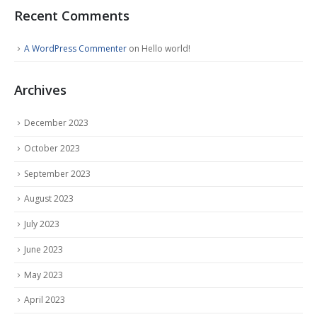
Recent Comments
A WordPress Commenter
on
Hello world!
Archives
December 2023
October 2023
September 2023
August 2023
July 2023
June 2023
May 2023
April 2023