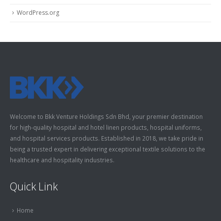
WordPress.org
Welcome to Bkk Venture Holdings Sdn Bhd, your premier destination
for high-quality hospital and hotel linen products, hospital uniforms,
and hospital services products. Established in 2018, we take pride in
being a trusted expert in delivering exceptional textile solutions to the
healthcare and hospitality industries.
Quick Link
Home