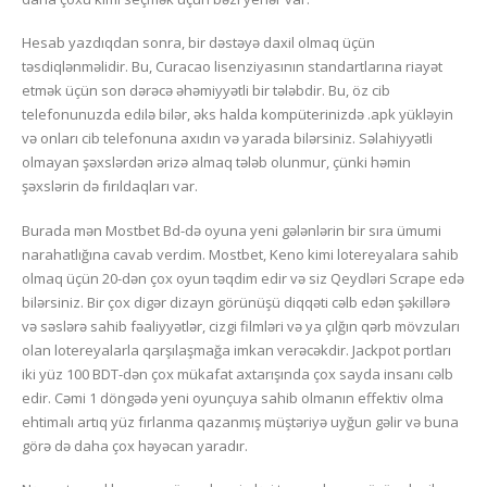
Hesab yazdıqdan sonra, bir dəstəyə daxil olmaq üçün
təsdiqlənməlidir. Bu, Curacao lisenziyasının standartlarına riayət
etmək üçün son dərəcə əhəmiyyətli bir tələbdir. Bu, öz cib
telefonunuzda edilə bilər, əks halda kompüterinizdə .apk yükləyin
və onları cib telefonuna axıdın və yarada bilərsiniz. Səlahiyyətli
olmayan şəxslərdən ərizə almaq tələb olunmur, çünki həmin
şəxslərin də fırıldaqları var.
Burada mən Mostbet Bd-də oyuna yeni gələnlərin bir sıra ümumi
narahatlığına cavab verdim. Mostbet, Keno kimi lotereyalara sahib
olmaq üçün 20-dən çox oyun təqdim edir və siz Qeydləri Scrape edə
bilərsiniz. Bir çox digər dizayn görünüşü diqqəti cəlb edən şəkillərə
və səslərə sahib fəaliyyətlər, cizgi filmləri və ya çılğın qərb mövzuları
olan lotereyalarla qarşılaşmağa imkan verəcəkdir. Jackpot portları
iki yüz 100 BDT-dən çox mükafat axtarışında çox sayda insanı cəlb
edir. Cəmi 1 döngədə yeni oyunçuya sahib olmanın effektiv olma
ehtimalı artıq yüz fırlanma qazanmış müştəriyə uyğun gəlir və buna
görə də daha çox həyəcan yaradır.