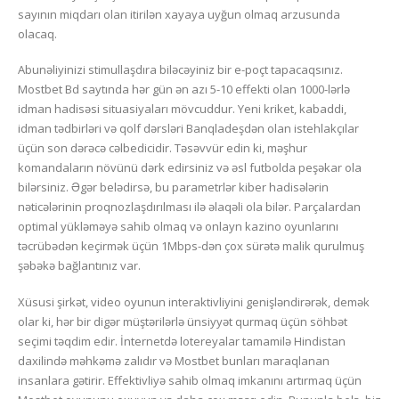
sayının miqdarı olan itirilən xayaya uyğun olmaq arzusunda
olacaq.
Abunəliyinizi stimullaşdıra biləcəyiniz bir e-poçt tapacaqsınız.
Mostbet Bd saytında hər gün ən azı 5-10 effekti olan 1000-lərlə
idman hadisəsi situasiyaları mövcuddur. Yeni kriket, kabaddi,
idman tədbirləri və qolf dərsləri Banqladeşdən olan istehlakçılar
üçün son dərəcə cəlbedicidir. Təsəvvür edin ki, məşhur
komandaların növünü dərk edirsiniz və əsl futbolda peşəkar ola
bilərsiniz. Əgər belədirsə, bu parametrlər kiber hadisələrin
nəticələrinin proqnozlaşdırılması ilə əlaqəli ola bilər. Parçalardan
optimal yükləməyə sahib olmaq və onlayn kazino oyunlarını
təcrübədən keçirmək üçün 1Mbps-dən çox sürətə malik qurulmuş
şəbəkə bağlantınız var.
Xüsusi şirkət, video oyunun interaktivliyini genişləndirərək, demək
olar ki, hər bir digər müştərilərlə ünsiyyət qurmaq üçün söhbət
seçimi təqdim edir. İnternetdə lotereyalar tamamilə Hindistan
daxilində məhkəmə zalıdır və Mostbet bunları maraqlanan
insanlara gətirir. Effektivliyə sahib olmaq imkanını artırmaq üçün