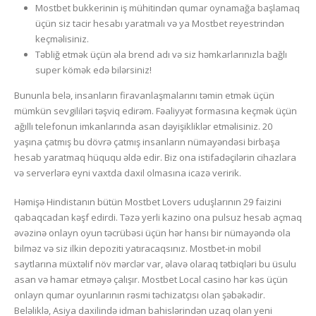
Mostbet bukkerinin iş mühitindən qumar oynamağa başlamaq
üçün siz tacir hesabı yaratmalı və ya Mostbet reyestrindən
keçməlisiniz.
Təbliğ etmək üçün əla brend adı və siz həmkarlarınızla bağlı
super kömək edə bilərsiniz!
Bununla belə, insanların firavanlaşmalarını təmin etmək üçün
mümkün sevgililəri təşviq edirəm. Fəaliyyət formasına keçmək üçün
ağıllı telefonun imkanlarında asan dəyişikliklər etməlisiniz. 20
yaşına çatmış bu dövrə çatmış insanların nümayəndəsi birbaşa
hesab yaratmaq hüququ əldə edir. Biz ona istifadəçilərin cihazlara
və serverlərə eyni vaxtda daxil olmasına icazə veririk.
Həmişə Hindistanın bütün Mostbet Lovers uduşlarının 29 faizini
qabaqcadan kəşf edirdi. Təzə yerli kazino ona pulsuz hesab açmaq
əvəzinə onlayn oyun təcrübəsi üçün hər hansı bir nümayəndə ola
bilməz və siz ilkin depoziti yatıracaqsınız. Mostbet-in mobil
saytlarına müxtəlif növ mərclər var, əlavə olaraq tətbiqləri bu üsulu
asan və hamar etməyə çalışır. Mostbet Local casino hər kəs üçün
onlayn qumar oyunlarının rəsmi təchizatçısı olan şəbəkədir.
Beləliklə, Asiya daxilində idman bahislərindən uzaq olan yeni