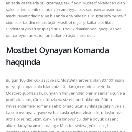
ən sadə vasitələrlə pul çıxarmağı təklif edir. Müxtəlif ölkələrdən olan
sakinlər indi sahib olmaq üçün əməliyyat əks-sədasını araşdırmaq
məcburiyyətindədirlər və bu anda edə bilərsiniz. Müştərilərə müxtəlif
xidmətlər təqdim etmək üçün Mostbet digər şirkətlərlə birlikdə
Hindistanı yuxarı qruplaşdırır. Bu növ xidmətlər poni qaçışı, espor,
qumar oyunları və idman tədbirləri üçün mərc edir.
Mostbet Oynayan Komanda
haqqında
Bu gün 100-dən çox sayt və siz MostBet Partners olan 80,100 nəşrlə
qarşılıqlı əlaqədə ola bilərsiniz. 10 ildən çox müddət ərzində
Mostbet, şübhəsiz ki, dünyanın hər yerindən olan insanlar üçün əla
profil əldə etdi, çünki nüfuzlu və siz etibarlı bukkerdir. Bütün
həvəsləndirmələr idmana sahib olmaq üçün ayrılmağa çalışın və siz
kazino oynayacaqsınız və hər kəslə əylənəcəksiniz ki, uduşlarınızı
artıra biləsiniz. Sizin, çünki yeni bir oyunçu, daha böyük qazanc
əldə edəcəyinə əminsiniz, əgər Mostbetsinizsə, yüksəlmiş bir