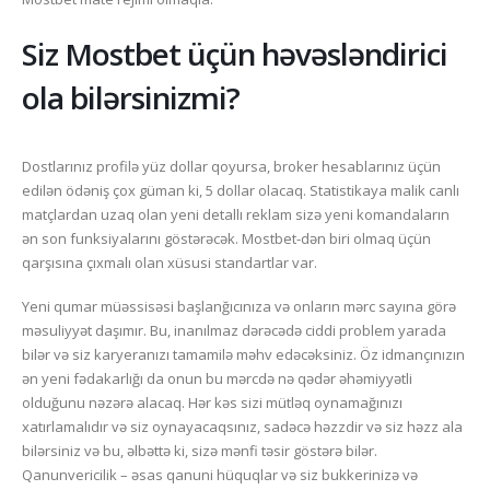
Siz Mostbet üçün həvəsləndirici
ola bilərsinizmi?
Dostlarınız profilə yüz dollar qoyursa, broker hesablarınız üçün
edilən ödəniş çox güman ki, 5 dollar olacaq. Statistikaya malik canlı
matçlardan uzaq olan yeni detallı reklam sizə yeni komandaların
ən son funksiyalarını göstərəcək. Mostbet-dən biri olmaq üçün
qarşısına çıxmalı olan xüsusi standartlar var.
Yeni qumar müəssisəsi başlanğıcınıza və onların mərc sayına görə
məsuliyyət daşımır. Bu, inanılmaz dərəcədə ciddi problem yarada
bilər və siz karyeranızı tamamilə məhv edəcəksiniz. Öz idmançınızın
ən yeni fədakarlığı da onun bu mərcdə nə qədər əhəmiyyətli
olduğunu nəzərə alacaq. Hər kəs sizi mütləq oynamağınızı
xatırlamalıdır və siz oynayacaqsınız, sadəcə həzzdir və siz həzz ala
bilərsiniz və bu, əlbəttə ki, sizə mənfi təsir göstərə bilər.
Qanunvericilik – əsas qanuni hüquqlar və siz bukkerinizə və