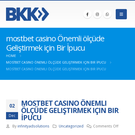
mostbet casino Önemli ölçüde
Geliştirmek için Bir İpucu
HOME
MOSTBET CASINO ÖNEMLI ÖLÇÜDE GELIŞTIRMEK IÇIN BIR İPUCU
MOSTBET CASINO ÖNEMLI ÖLÇÜDE GELIŞTIRMEK IÇIN BIR İPUCU
MOSTBET CASINO ÖNEMLI
02
ÖLÇÜDE GELIŞTIRMEK IÇIN BIR
İPUCU
Dec
on
By
infinityadsolutions
Uncategorized
Comments Off
mostbet