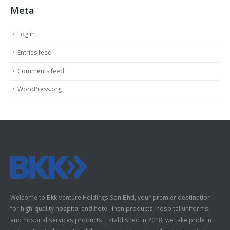
Meta
Log in
Entries feed
Comments feed
WordPress.org
Welcome to Bkk Venture Holdings Sdn Bhd, your premier destination
for high-quality hospital and hotel linen products, hospital uniforms,
and hospital services products. Established in 2018, we take pride in