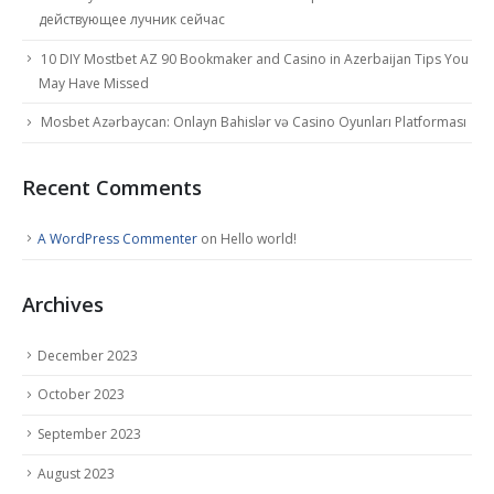
действующее лучник сейчас
10 DIY Mostbet AZ 90 Bookmaker and Casino in Azerbaijan Tips You
May Have Missed
Mosbet Azərbaycan: Onlayn Bahislər və Casino Oyunları Platforması
Recent Comments
A WordPress Commenter
on
Hello world!
Archives
December 2023
October 2023
September 2023
August 2023