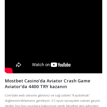
Mostbet Casino’da Aviator Crash Game
Aviator’da 4400 TRY kazanın
Com’daki web sitesine gitmeniz ve sağ üstteki “Kaydolmak”
düğmesini tıklamanız gerekiyor. 3 5 oyun oynayalım zaman geçsin
dedim, boş boş oyunlara bakıyorum şimdi. Mostbet giriş adresleri,