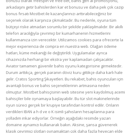
bonusu olarak freespin ve free bet, bahis geri al promosyonu,
arkadaşını getir bahislerden kar et bonusu ve daha pek çok cazip
bonus fırsatı Mostbet ile kazançlarınızı arttırabileceğiniz bir
seçenek olarak karşınıza çıkmaktadır. Bu nedenle, oyuna tüm
bütçeyi riske atmadan sorumlu bir şekilde yaklaşılmalıdır. Bir akıllı
telefon aracılığıyla çevrimiçi bir kumarhanenin hizmetlerini
kullanmanıza izin verecektir. Utilizamos cookies para ofrecerte la
mejor experiencia de compra en nuestra web. Olağan ödeme
hatları, küme mekaniği ile değiştirildi. Uygulamalar ayrıca
cihazınızda herhangi bir ekstra yer kaplamadan çalışacaktır.
Aviator tamamen güvenilir bahis oyunu kategorisine girmektedir.
Durum arttıkça, gerçek paranın döviz kuru gittikçe daha karlı hale
gelir. Cratos Sporting Şikayetleri. Bu rekabet, bahis oyuncuları için
avantajlı bonus ve bahis seçeneklerinin artmasına neden
olmuştur. Mostbet bahisçisinin web sitesine yeni kaydolmuş acemi
bahisçiler bile oynamaya başlayabilir. Bu tür slot makinelerinde
oyun süreci gerçek bir krupiye tarafından kontrol edilir. Onların
verdikleri IBAN a h d ve o K isimli şahısların hesaplarına para
yolladım inkar ediyorlar. Örneğin aşağıdaki resimde yazan
domaine aynamızı kullanarak bakın. Aksine, şansa güvenerek
klasik çevrimiçi slotları oynamaktan çok daha fazla heyecan elde