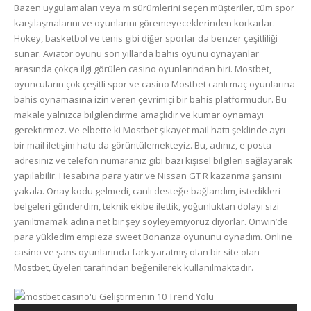
Bazen uygulamaları veya m sürümlerini seçen müşteriler, tüm spor
karşılaşmalarını ve oyunlarını göremeyeceklerinden korkarlar.
Hokey, basketbol ve tenis gibi diğer sporlar da benzer çeşitliliği
sunar. Aviator oyunu son yıllarda bahis oyunu oynayanlar
arasında çokça ilgi görülen casino oyunlarından biri. Mostbet,
oyuncuların çok çeşitli spor ve casino Mostbet canlı maç oyunlarına
bahis oynamasına izin veren çevrimiçi bir bahis platformudur. Bu
makale yalnızca bilgilendirme amaçlıdır ve kumar oynamayı
gerektirmez. Ve elbette ki Mostbet şikayet mail hattı şeklinde ayrı
bir mail iletişim hattı da görüntülemekteyiz. Bu, adınız, e posta
adresiniz ve telefon numaranız gibi bazı kişisel bilgileri sağlayarak
yapılabilir. Hesabına para yatır ve Nissan GT R kazanma şansını
yakala. Onay kodu gelmedi, canlı desteğe bağlandım, istedikleri
belgeleri gönderdim, teknik ekibe ilettik, yoğunluktan dolayı sizi
yanıltmamak adına net bir şey söyleyemiyoruz diyorlar. Onwin’de
para yükledim empieza sweet Bonanza oyununu oynadım. Online
casino ve şans oyunlarında fark yaratmış olan bir site olan
Mostbet, üyeleri tarafından beğenilerek kullanılmaktadır.