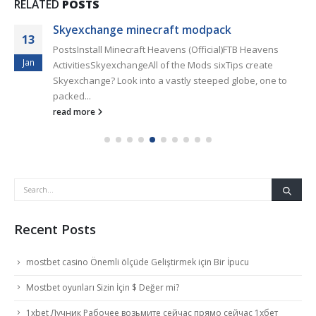
RELATED
POSTS
Skyexchange minecraft modpack
13
PostsInstall Minecraft Heavens (Official)FTB Heavens
Jan
ActivitiesSkyexchangeAll of the Mods sixTips create
Skyexchange? Look into a vastly steeped globe, one to
packed...
read more
Recent Posts
mostbet casino Önemli ölçüde Geliştirmek için Bir İpucu
Mostbet oyunları Sizin İçin $ Değer mi?
1xbet Лучник Рабочее возьмите сейчас прямо сейчас 1хбет