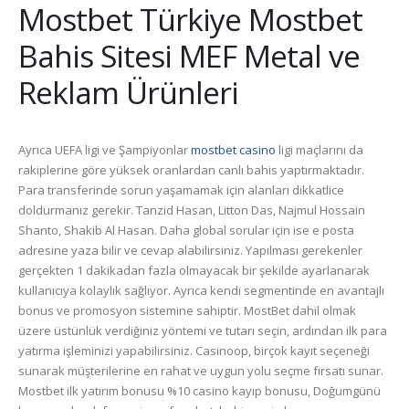
Mostbet Türkiye Mostbet
casino
Önemli
Bahis Sitesi MEF Metal ve
ölçüde
Geliştirm
Reklam Ürünleri
için
Bir
İpucu
Ayrıca UEFA ligi ve Şampiyonlar
mostbet casino
ligi maçlarını da
rakiplerine göre yüksek oranlardan canlı bahis yaptırmaktadır.
Para transferinde sorun yaşamamak için alanları dikkatlice
doldurmanız gerekir. Tanzid Hasan, Litton Das, Najmul Hossain
Shanto, Shakib Al Hasan. Daha global sorular için ise e posta
adresine yaza bilir ve cevap alabilirsiniz. Yapılması gerekenler
gerçekten 1 dakikadan fazla olmayacak bir şekilde ayarlanarak
kullanıcıya kolaylık sağlıyor. Ayrıca kendi segmentinde en avantajlı
bonus ve promosyon sistemine sahiptir. MostBet dahil olmak
üzere üstünlük verdiğiniz yöntemi ve tutarı seçin, ardından ilk para
yatırma işleminizi yapabilirsiniz. Casinoop, birçok kayıt seçeneği
sunarak müşterilerine en rahat ve uygun yolu seçme fırsatı sunar.
Mostbet ilk yatırım bonusu %10 casino kayıp bonusu, Doğumgünü