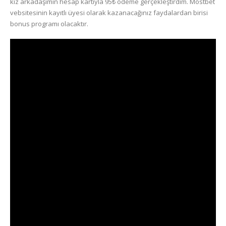
kız arkadaşımın hesap kartıyla 95₺ ödeme gerçekleştirdim. Mostbet
vebsitesinin kayıtlı üyesi olarak kazanacağınız faydalardan birisi
bonus programı olacaktır.