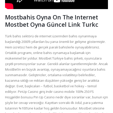
Mostbahis Oyna On The Internet
Mostbet Oyna Güncel Link Turkc
Türk bahis sektörü de internet üzerinden bahis oynanmaya
başlandığı 2000’li yıllardan bu yana önemli bir gelişme göstermiştir.
Hem ücretsiz hem de gerçek paralı bahislerle oynayabilirsiniz.
Ortaklık programı, online bahis oynamaya başlamak için
mükemmel bir yoldur. Mostbet Türkiye bahis şirketi, oyunculara
çeşitli promosyonlar sunar. Gerekli alanlar işaretlenmişlerdir. Ancak
MostBet’in en büyük avantajı, oynayamayacağınız oyunlara bahis
sunmamasıdır. Geliştiriciler, ortalama volatiliteyi belirlediler,
kazanma sıklığı ve miktarı düşükten yükseğe geniş bir aralıkta
değişir. Evet, başlıcaları – futbol, basketbol ve hokey – temsil
ediliyor. PinUp Casino giriş Indir casino mobile 100% 250 FS
Hoşgeldin bonusu Pin Up Casino nedir diye soranlar var, bunun için
şöyle bir cevap vereceğiz. Kayıttan sonraki ilk ödül, para yatırma
tutarının %100’üne kadar hoş geldin bonusudur. Mostbet sitesine