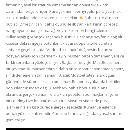
firmanın yasal bir statüde olmamasından dolayı sık sık btk
tarafından engelleniyor. Para çekmenin en iyi yolu, para yatırmak
için kullanılan ödeme sistemini seçmektir.
Subscriu te al nostre
butlletí. Örneğin, canlı bahis oyunu ile ilk sarı kartı kimin göreceği,
hangi oyuncunun gol atacağı veya ilk korneri hangi takımın
kullanacağı gibi birçok seçenek bulunur. Herhangi sayfanın sağ alt
köşesindeki simgeye butonları tıklayarak operatörle ücretsiz
iletişime geçebilirsiniz. “Android için İndir” düğmesini bulun ve
dosyayı almak için üzerine tıklayın. Müşteri bazen tamamen yeni ve
farklı sorunlarla yüzleşe biliyor. Başka bir deyişle, MostBet cömert
bir çevrimiçi kumarhanedir ve daha önce MostBet oynamadıysanız,
şimdi denemenin tam zamanı. Ancak Mostbet sitesi sizi doğum
gününüzde sürprizsiz asla bırakmaz. Bu bonus yukarıda belirtilen
bonuslar türünden değil, Cashback bahis bonusudur. Ana
ekranda, gerçek zamanlı olarak en popüler spor maçlarını içeren
bir Leading Live bölümü mevcuttur. Mostbet sitesinde para
işlemleriniz en kısa sürede gerçekleşecektir. Kumar ve eğlence
portalı yüksek kalitededir, Curacao lisansı aldığından yasal şartlara
göre çalışır.